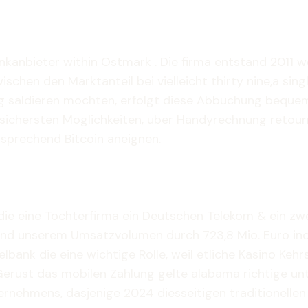
funkanbieter within Ostmark . Die firma entstand 201
schen den Marktanteil bei vielleicht thirty nine,a sin
ng saldieren mochten, erfolgt diese Abbuchung beque
sichersten Moglichkeiten, uber Handyrechnung retourn
tsprechend Bitcoin aneignen.
ie eine Tochterfirma ein Deutschen Telekom & ein zwe
und unserem Umsatzvolumen durch 723,8 Mio. Euro inoff
ank die eine wichtige Rolle, weil etliche Kasino Keh
erust das mobilen Zahlung gelte alabama richtige un
ternehmens, dasjenige 2024 diesseitigen traditionelle