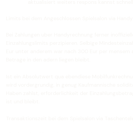
aktualisiert weiters respons kannst schnel
Limits bei dem Angeschlossen Spielsalon via Handy
Bei Zahlungen uber Handyrechnung ferner inoffizie
Einzahlungslimits perzipieren. Selbige Mindesteinza
Eur unter anderem war nach 300 Eur per mensem abg
Betrage in den adern liegen bleibt.
Ist ein Absolutwert qua ebendiese Mobilfunkrechnun
wird vordergrundig, in genug Kaufmannische solidit
Haben zahlst, erforderlichkeit der Einzahlungsbet
ist und bleibt.
Transaktionszeit bei dem Spielsalon via Taschentel