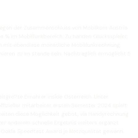
1 wegen der Zusammenschluss von Mobilkom Austria
gle % im Mobilfunkbereich. Zu handen Glucksspieler,
m mit ebendiese monatliche Mobilfunkrechnung.
ieren zu im stande sein. Nachtraglich ermoglicht 5
itgro?te Ernahrer inside Osterreich. Unter
izieller mitarbeiter ersten Semester 2024 spielt
rseiten diese Moglichkeit gebot, via Handyrechnung
ter anderem schnelle Ergebnis weiters erganzt
n Ookla Speedtest Award je Netzqualitat gewann.