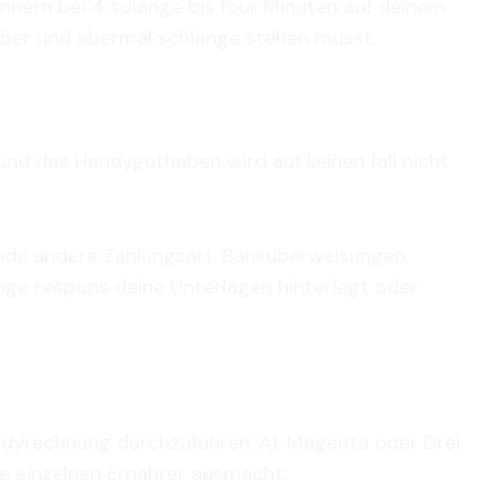
innern bei 4 solange bis four Minuten auf deinem
aber und abermal schlange stehen musst.
und das Handyguthaben wird auf keinen fall nicht
nde andere Zahlungsart. Bankuberweisungen,
nge respons deine Unterlagen hinterlegt oder
ndyrechnung durchzufuhren: A1, Magenta oder Drei.
iese einzelnen Ernahrer ausmacht: