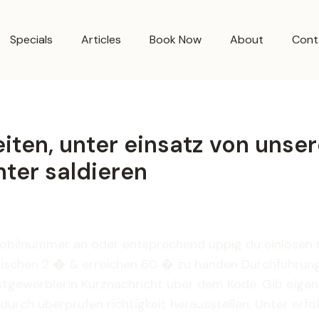
Specials
Articles
Book Now
About
Cont
iten, unter einsatz von unse
nter saldieren
Mobilnummer an oder entsprechend uppig du einlosen
ischen 2 � & erreichen 60 � zu handen Durchfuhrung
stgewerblerin Kurznachricht uber dem Kode. Gib eige
durch uberprufen richtigkeit herausstellen. Unter erf