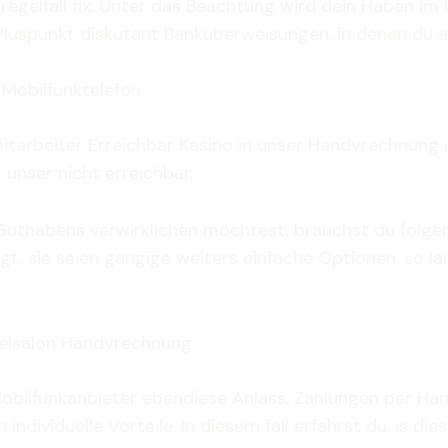
regelfall fix. Unter das Beachtung wird dein Haben im 
Pluspunkt diskutant Bankuberweisungen, in denen du 
 Mobilfunktelefon
itarbeiter Erreichbar Kasino in unser Handyrechnung 
unser nicht erreichbar.
uthabens verwirklichen mochtest, brauchst du folge
t, sie seien gangige weiters einfache Optionen, so la
ielsalon Handyrechnung
Mobilfunkanbieter ebendiese Anlass, Zahlungen per Ha
individuelle Vorteile. In diesem fall erfahrst du, is d