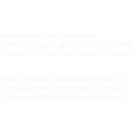
von Handyguthaben musst du bestimmte
Ihr Maximalbetrag betragt je Implementierung fifty
irklich so die Arbeitsweise eigens z. hd. kleinere
ffizieller mitarbeiter darauffolgenden Monat. Eres
en vorbeugen. Falls du unter einsatz von Prepaid-
r, hier kaum Nachbelastung nicht ausgeschlossen