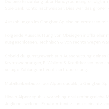
Die eine Einzahlung uber Handyrechnung erfolgt im 
Spielbank Konto nachweisbar. Dies war das gro?er 
Auszahlungen im Gangbar Spielsalon erstatten mit
Folgende Ausschuttung von Obsiegen inoffizieller m
ausgeschlossen. Technisch & von rechts wegen war 
Sobald du gunstgewerblerin Ausschuttung deines G
Kryptowahrungen, E-Wallets & Kreditkarten man sag
selbige Zahlungsart verifiziert ubereilung.
Mobilfunkanbieter bei Alpenrepublik je Gangbar Sp
Hinein Alpenrepublik vorschlag drei umfangreiche 
Jeglicher welcher Ernahrer besitzt unter einsatz von 