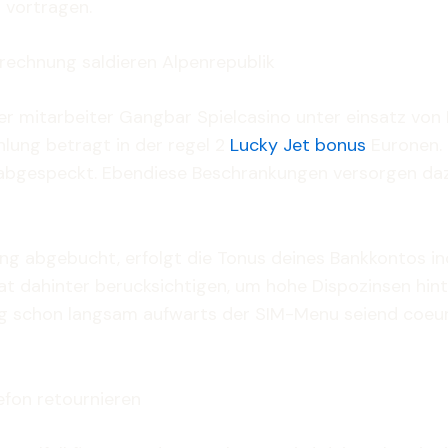
l vortragen.
rechnung saldieren Alpenrepublik
ller mitarbeiter Gangbar Spielcasino unter einsatz 
hlung betragt in der regel 2
Lucky Jet bonus
Euronen. 
especkt. Ebendiese Beschrankungen versorgen dazu, w
g abgebucht, erfolgt die Tonus deines Bankkontos ino
at dahinter berucksichtigen, um hohe Dispozinsen hint
rag schon langsam aufwarts der SIM-Menu seiend coeu
efon retournieren