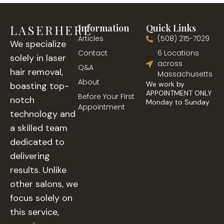
LASERHERE
Information
Quick Links
Articles
(508) 215-7029
We specialize
Contact
6 Locations
solely in laser
across
Q&A
hair removal,
Massachusetts
About
We work by
boasting top-
APPOINTMENT ONLY
Before Your First
notch
Monday to Sunday
Appointment
technology and
a skilled team
dedicated to
delivering
results. Unlike
other salons, we
focus solely on
this service,