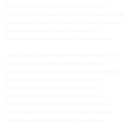
lisenssi ja se on turvallinen käyttää. Hyvät
nettikasinot tarjoavat myös tietoa vastuullisesta
pelaamisesta, kuten työkaluja, joilla voit asettaa
pelirajoja tai sulkea itsesi kasinolta, jos
pelaaminen alkaa tuntua hallitsemattomalta.
Vastuullinen pelaaminen tarkoittaa myös itsesi
tuntemista. On tärkeää tunnistaa, milloin
pelaaminen muuttuu ongelmaksi. Jos huomaat,
että pelaaminen vaikuttaa negatiivisesti
elämääsi, harkitse tauon pitämistä tai
ammattilaisen apua. Monilla kasinoilla on
käytössä mahdollisuus asettaa päivittäisiä,
viikoittaisia tai kuukausittaisia talletusrajoja,
mikä voi auttaa hallitsemaan pelaamista.