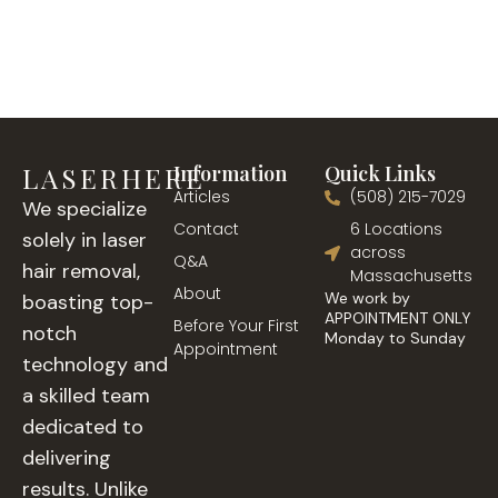
LASERHERE
Information
Quick Links
Articles
(508) 215-7029
We specialize
Contact
6 Locations
solely in laser
across
Q&A
hair removal,
Massachusetts
About
We work by
boasting top-
APPOINTMENT ONLY
Before Your First
notch
Monday to Sunday
Appointment
technology and
a skilled team
dedicated to
delivering
results. Unlike