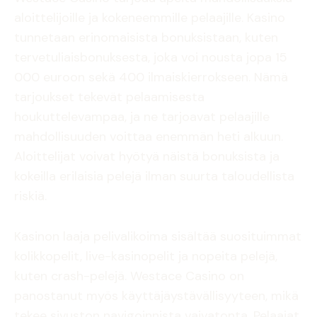
aloittelijoille ja kokeneemmille pelaajille. Kasino
tunnetaan erinomaisista bonuksistaan, kuten
tervetuliaisbonuksesta, joka voi nousta jopa 15
000 euroon sekä 400 ilmaiskierrokseen. Nämä
tarjoukset tekevät pelaamisesta
houkuttelevampaa, ja ne tarjoavat pelaajille
mahdollisuuden voittaa enemmän heti alkuun.
Aloittelijat voivat hyötyä näistä bonuksista ja
kokeilla erilaisia pelejä ilman suurta taloudellista
riskiä.
Kasinon laaja pelivalikoima sisältää suosituimmat
kolikkopelit, live-kasinopelit ja nopeita pelejä,
kuten crash-pelejä. Westace Casino on
panostanut myös käyttäjäystävällisyyteen, mikä
tekee sivuston navigoinnista vaivatonta. Pelaajat