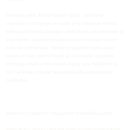
Nopeat pelit, kuten crash-pelit, tarjoavat
nopeita voittoja ja ne ovat yhä kasvava trendi.
Näissä peleissä pelaajat asettavat panoksensa ja
seuraavat, kuinka korkea kerroin nousee ennen
kuin se romahtaa. Tämäntyyppiset pelit ovat
usein erittäin jännittäviä ja tarjoavat nopeita
voittoja, mutta ne voivat myös olla riskialttiita.
On tärkeää ymmärtää pelin kulku ennen kuin
osallistut.
Westace Casinon tarjoamat mahdollisuudet
Westace Casino tarjoaa upeita mahdollisuuksia