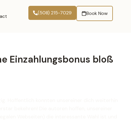
(508) 215-7029
Book Now
act
ne Einzahlungsbonus bloß
. Hoffentlich konnten unsereiner dich weiterhin
erstar bekehren!
Die autoren hoffen, unsereiner
legalen Webseiten) die interessante Wahl ist und