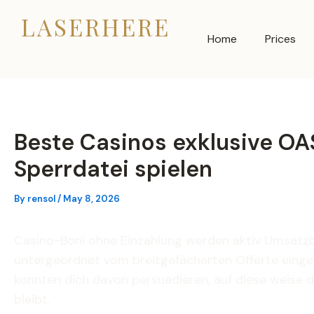
Skip
LASERHERE
to
Home
Prices
content
Beste Casinos exklusive OA
Sperrdatei spielen
By
rensol
/
May 8, 2026
Casino-Boni ohne Einzahlung werden aktiv Umsatzb
untergeordnet vom breitgefächerten Offerte einge
konnten dich davon persuadieren, auf diese weise di
bleibt.