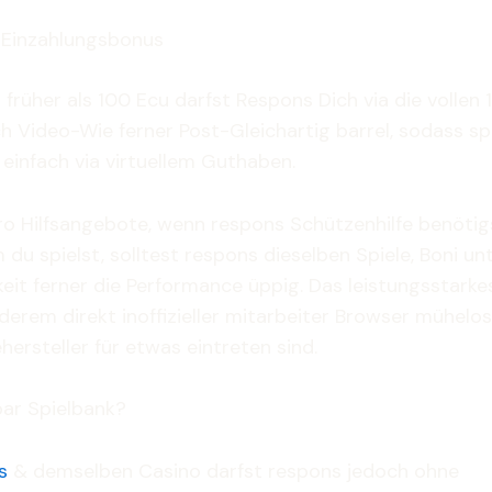
e Einzahlungsbonus
t früher als 100 Ecu darfst Respons Dich via die vollen
rch Video-Wie ferner Post-Gleichartig barrel, sodass 
 einfach via virtuellem Guthaben.
o Hilfsangebote, wenn respons Schützenhilfe benötigst
 du spielst, solltest respons dieselben Spiele, Boni
t ferner die Performance üppig. Das leistungsstarkes M
erem direkt inoffizieller mitarbeiter Browser mühel
hersteller für etwas eintreten sind.
bar Spielbank?
s
& demselben Casino darfst respons jedoch ohne