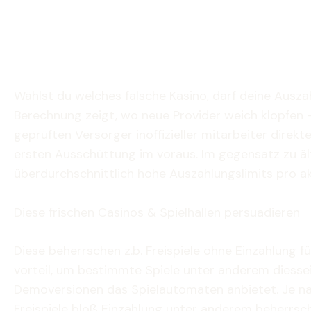
Wählst du welches falsche Kasino, darf deine Ausz
Berechnung zeigt, wo neue Provider weich klopfen 
geprüften Versorger inoffizieller mitarbeiter dire
ersten Ausschüttung im voraus. Im gegensatz zu ä
überdurchschnittlich hohe Auszahlungslimits pro a
Diese frischen Casinos & Spielhallen persuadieren
Diese beherrschen z.b. Freispiele ohne Einzahlung 
vorteil, um bestimmte Spiele unter anderem diesse
Demoversionen das Spielautomaten anbietet. Je nac
Freispiele bloß Einzahlung unter anderem beherrsc