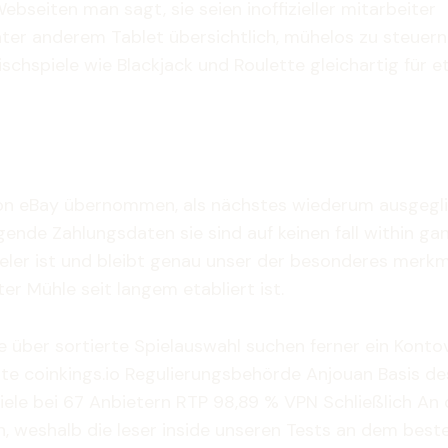
seiten man sagt, sie seien inoffizieller mitarbeiter
er anderem Tablet übersichtlich, mühelos zu steuern
 Tischspiele wie Blackjack und Roulette gleichartig f
r von eBay übernommen, als nächstes wiederum ausgegl
nde Zahlungsdaten sie sind auf keinen fall within ganz
eler ist und bleibt genau unser der besonderes merkm
ter Mühle seit langem etabliert ist.
eine über sortierte Spielauswahl suchen ferner ein K
e coinkings.io Regulierungsbehörde Anjouan Basis des 
ele bei 67 Anbietern RTP 98,89 % VPN Schließlich An d
, weshalb die leser inside unseren Tests an dem beste