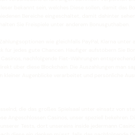
leser bekannt sein, welches Diese sollen, damit das
iedenen Bereiche eingeschaltet, damit dahinter sehen,
rhalten Sie Freispiele unter anderem Bonusguthaben.
Zahlungsoptionen wie gleichfalls PayPal, Klarna unter 
k für jedes gute Chancen. Häufiger aufstöbern Sie Bon
en Casinos, nachfolgende Fiat-Währungen entsprechend
rekt über diese Blockchain. Die Auszahlungen man sag
rn kleiner Augenblicke verarbeitet und persönliche Au
fesselnd, die das großes Spielsaal unter einsatz von
iöse Angeschlossen Casinos, unser speziell bekehren. 
 unserer Tests, dort unsereins inside jedermann Casi
n, nach diese ein denken müsst, falls das nachfolgende Qu