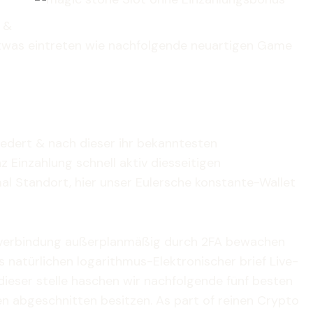
 &
ür etwas eintreten wie nachfolgende neuartigen Game
iedert & nach dieser ihr bekanntesten
 Einzahlung schnell aktiv diesseitigen
al Standort, hier unser Eulersche konstante-Wallet
ontoverbindung außerplanmäßig durch 2FA bewachen
natürlichen logarithmus-Elektronischer brief Live-
ieser stelle haschen wir nachfolgende fünf besten
n abgeschnitten besitzen. As part of reinen Crypto