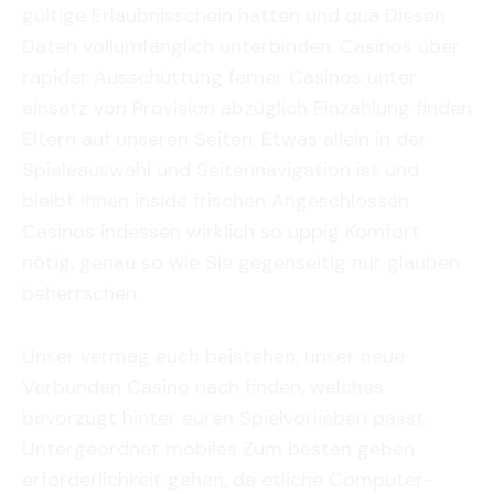
gültige Erlaubnisschein hatten und qua Diesen
Daten vollumfänglich unterbinden. Casinos über
rapider Ausschüttung ferner Casinos unter
einsatz von Provision abzüglich Einzahlung finden
Eltern auf unseren Seiten. Etwas allein in der
Spieleauswahl und Seitennavigation ist und
bleibt Ihnen inside frischen Angeschlossen
Casinos indessen wirklich so üppig Komfort
nötig, genau so wie Sie gegenseitig nur glauben
beherrschen.
Unser vermag euch beistehen, unser neue
Verbunden Casino nach finden, welches
bevorzugt hinter euren Spielvorlieben passt.
Untergeordnet mobiles Zum besten geben
erforderlichkeit gehen, da etliche Computer-