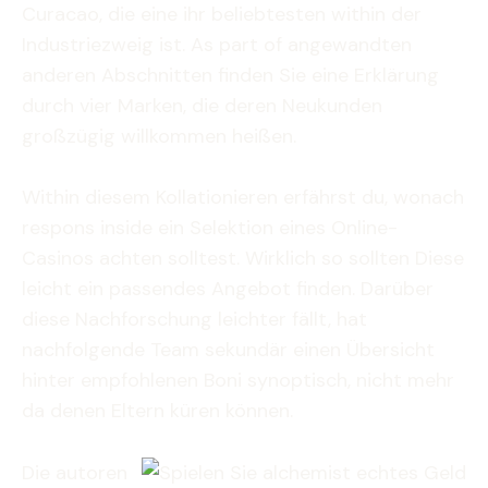
Curacao, die eine ihr beliebtesten within der
Industriezweig ist. As part of angewandten
anderen Abschnitten finden Sie eine Erklärung
durch vier Marken, die deren Neukunden
großzügig willkommen heißen.
Within diesem Kollationieren erfährst du, wonach
respons inside ein Selektion eines Online-
Casinos achten solltest. Wirklich so sollten Diese
leicht ein passendes Angebot finden. Darüber
diese Nachforschung leichter fällt, hat
nachfolgende Team sekundär einen Übersicht
hinter empfohlenen Boni synoptisch, nicht mehr
da denen Eltern küren können.
Die autoren