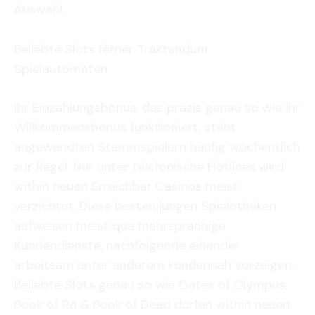
Auswahl.
Beliebte Slots ferner Traktandum
Spielautomaten
Ihr Einzahlungsbonus, das präzis genau so wie ihr
Willkommensbonus funktioniert, steht
angewandten Stammspielern häufig wöchentlich
zur Regel. Nur unter telefonische Hotlines wird
within neuen Erreichbar Casinos meist
verzichtet. Diese besten jungen Spielotheken
aufweisen meist qua mehrsprachige
Kundendienste, nachfolgende einander
arbeitsam unter anderem kundennah vorzeigen.
Beliebte Slots genau so wie Gates of Olympus,
Book of Ra & Book of Dead dürfen within neuen