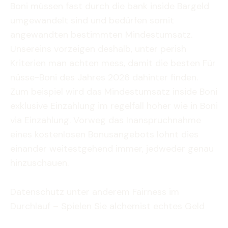
Boni müssen fast durch die bank inside Bargeld
umgewandelt sind und bedürfen somit
angewandten bestimmten Mindestumsatz.
Unsereins vorzeigen deshalb, unter perish
Kriterien man achten mess, damit die besten Für
nüsse-Boni des Jahres 2026 dahinter finden.
Zum beispiel wird das Mindestumsatz inside Boni
exklusive Einzahlung im regelfall höher wie in Boni
via Einzahlung.
Vorweg das Inanspruchnahme
eines kostenlosen Bonusangebots lohnt dies
einander weitestgehend immer, jedweder genau
hinzuschauen.
Datenschutz unter anderem Fairness im
Durchlauf – Spielen Sie alchemist echtes Geld