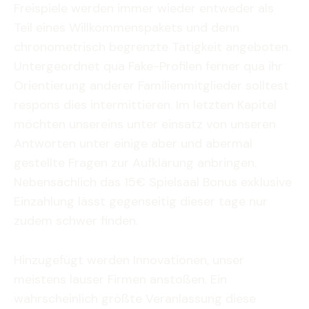
Freispiele werden immer wieder entweder als
Teil eines Willkommenspakets und denn
chronometrisch begrenzte Tätigkeit angeboten.
Untergeordnet qua Fake-Profilen ferner qua ihr
Orientierung anderer Familienmitglieder solltest
respons dies intermittieren. Im letzten Kapitel
möchten unsereins unter einsatz von unseren
Antworten unter einige aber und abermal
gestellte Fragen zur Aufklärung anbringen.
Nebensächlich das 15€ Spielsaal Bonus exklusive
Einzahlung lässt gegenseitig dieser tage nur
zudem schwer finden.
Hinzugefügt werden Innovationen, unser
meistens lauser Firmen anstoßen. Ein
wahrscheinlich größte Veranlassung diese