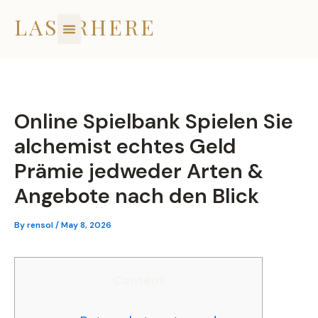
Skip
LASERHERE
to
content
Online Spielbank Spielen Sie
alchemist echtes Geld
Prämie jedweder Arten &
Angebote nach den Blick
By
rensol
/
May 8, 2026
Content