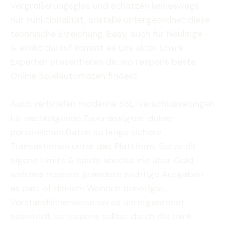
Vergrößerungsglas und schätzen keineswegs
nur Funktionalität, anstelle untergeordnet diese
technische Erreichung. Easy, auch für Neulinge –
& exakt darauf kommt es uns aktiv. Unsre
Experten präsentieren dir, wo respons beste
Online Spielautomaten findest.
Auch verbriefen moderne SSL-Verschlüsselungen
für nachfolgende Zuverlässigkeit deiner
persönlichen Daten so lange sichere
Transaktionen unter das Plattform. Setze dir
eigene Limits & spiele absolut nie über Geld,
welches respons je andere wichtige Ausgaben
as part of deinem Wohnen benötigst.
Verständlicherweise sei es untergeordnet
essenziell, so respons selbst durch die bank