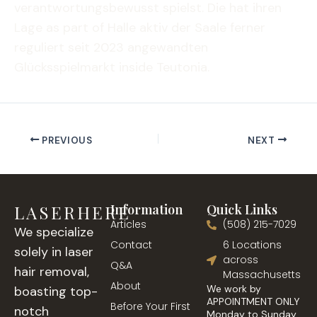
verantwortungsbewusst spielst. Die hat ihren
Lage as part of Halle aktiv der Saale ferner
reguliert seit 2023 angewandten
Glücksspielmarkt inside Teutonia.
PREVIOUS
NEXT
LASERHERE
Information
Quick Links
Articles
(508) 215-7029
We specialize
Contact
6 Locations
solely in laser
across
Q&A
hair removal,
Massachusetts
About
We work by
boasting top-
APPOINTMENT ONLY
Before Your First
notch
Monday to Sunday