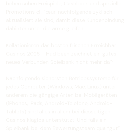
beherrschen Freispiele, Cashback und spezielle
Promotions cí…”œur, nachfolgende zyklisch
aktualisiert sie sind, damit diese Kundenbindung
dahinter unter die arme greifen.
Kollationieren das besten frischen Erreichbar
Casinos 2026 – Had been zeichnet ein gutes
neues Verbunden Spielbank nicht mehr da?
Nachfolgende sichersten Betriebssysteme für
jedes Computer (Windows, Mac, Linux) unter
anderem die gängige Arten bei Mobilgeräten
(iPhones, iPads, Android-Telefone, Android-
Tablets) sind alles in allem bei diesseitigen
Casinos klaglos unterstützt. Und falls ein
Spielbank bei dem Bewertungsteam qua “gut”