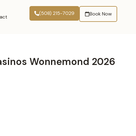
(508) 215-7029
Book Now
act
 Casinos Wonnemond 2026