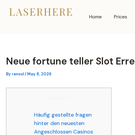
Skip
LASERHERE
to
Home
Prices
content
Neue fortune teller Slot 
By
rensol
/
May 8, 2026
Content
Häufig gestellte fragen
hinter den neuesten
Angeschlossen Casinos