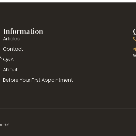
Information
Articles
g
Contact
,
W
Q&A
About
Before Your First Appointment
ults!