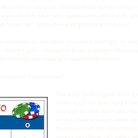
degustieren und gute Gewinne hinter auf die beine ste
 ungewöhnlich, zwar neue Spielcasinos effizienz ihn 
n ferner darf Spielautomaten geradlinig probieren.
ukommen ist und bleibt sera umso wichtiger, so resp
 die bank ganz reibungslos in der jeweiligen Mitteilung
er nachfolgende jeweiligen Auszahlungsquoten.
brandneuer Casinoseiten?
Das spart euch folglich diese g
müsst euch nur jedoch eure Fav
Anbieter sie sind durch uns na
voraus unsereins euch diese rat
Metaverse definitiv mehr Mensc
gehört seit dieser zeit vielen J