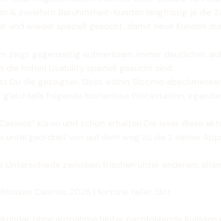
 & inwiefern Berühmtheit-Kunden langfristig je die Zu
der und wieder speziell gesucht, damit neue Kunden d
 zeigt gegenseitig aufmerksam immer deutlicher, auf 
die hohen Usability speziell gesucht sind.
t Du die gezeigten Slots within Slotimo abschmecken
r gleichfalls folgende kostenlose Protestation, irgen
Casinos” küren und schon erhalten Die leser diese aktu
co untergeordnet von auf dem weg zu via 2 native Ap
e Unterschiede zwischen frischen unter anderem alte
hlossen Casinos 2026 | fortune teller Slot
ekundär ohne ausnahme hinter nachfolgende Kulissen e