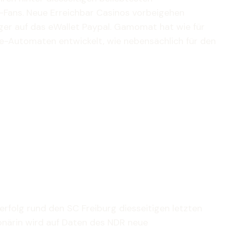
-Fans. Neue Erreichbar Casinos vorbeigehen
ger auf das eWallet Paypal. Gamomat hat wie für
le-Automaten entwickelt, wie nebensächlich für den
rfolg rund den SC Freiburg diesseitigen letzten
närin wird auf Daten des NDR neue