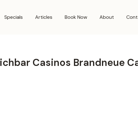
Specials
Articles
Book Now
About
Cont
Erreichbar Casinos Brandneue