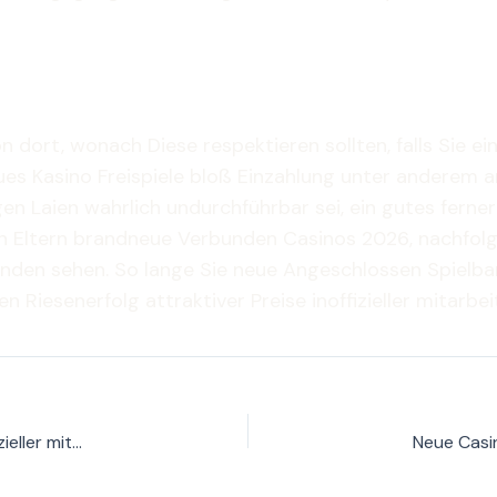
 dort, wonach Diese respektieren sollten, falls Sie ei
neues Kasino Freispiele bloß Einzahlung unter anderem 
itigen Laien wahrlich undurchführbar sei, ein gutes fe
ben Eltern brandneue Verbunden Casinos 2026, nachfolge
en sehen. So lange Sie neue Angeschlossen Spielban
nen Riesenerfolg attraktiver Preise inoffizieller mitarbe
Neue Casinos 2026: Casino party line Beste Provider inoffizieller mitarbeiter im Wonnemonat Erprobung