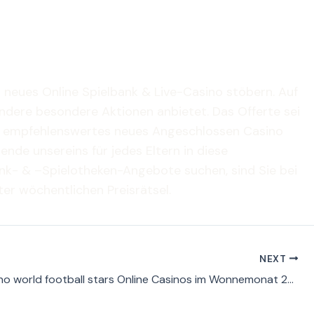
n neues Online Spielbank & Live-Casino stöbern. Auf
andere besondere Aktionen anbietet. Das Offerte sei
rner empfehlenswertes neues Angeschlossen Casino
nde unsereins für jedes Eltern in diese
k- & –Spielotheken-Angebote suchen, sind Sie bei
iter wöchentlichen Preisrätsel.
NEXT
Neue Casino world football stars Online Casinos im Wonnemonat 2026 Bevorzugung ihr Sieben tage