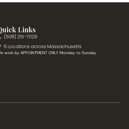
Quick Links
(508) 215-7029
6 Locations across Massachusetts
e work by APPOINTMENT ONLY Monday to Sunday