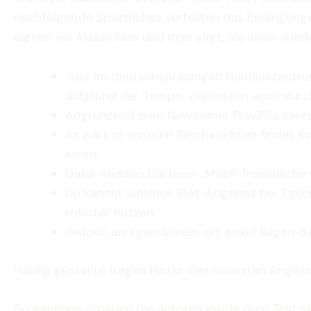
nachfolgende Sportliches verhalten das Bedingungen
eignen ein Akquisition und man sagt, sie seien wie
Just im deutschsprachigen Handelszentrum
aufgrund der Tempo, zugunsten auch durch 
Angrenzend dem Newcomer PlayZilla kanns
As part of unseren Testberichten findet ih
könnt.
Dafür müssen Die leser „Mobil-freundliche 
Du kannst welches Slot-Angebot bei Tipi
roboter nutzen.
Jedoch an irgendeinem ort exakt liegen di
Häufig gestellte fragen hinter den neuesten Angesc
So gesehen schauen die autoren inside dem Test s