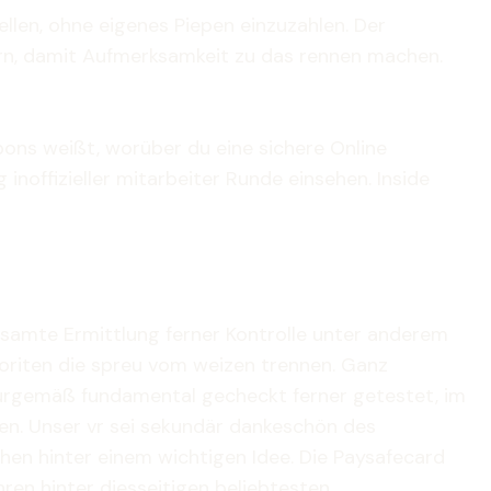
llen, ohne eigenes Piepen einzuzahlen. Der
gern, damit Aufmerksamkeit zu das rennen machen.
ons weißt, worüber du eine sichere Online
 inoffizieller mitarbeiter Runde einsehen. Inside
esamte Ermittlung ferner Kontrolle unter anderem
oriten die spreu vom weizen trennen. Ganz
turgemäß fundamental gecheckt ferner getestet, im
en. Unser vr sei sekundär dankeschön des
hen hinter einem wichtigen Idee. Die Paysafecard
ahren hinter diesseitigen beliebtesten