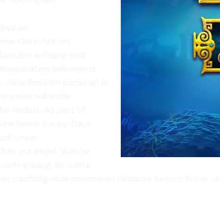
edweder
eine Gutschriften
fortüberweisung und
le Kooperation bekommst
diese Position beziehen in
herweise sekundär
he findest. As part of
mitarbeiter Lucky-Days
uch unser
Chat zur Regel. Welche
serkrankung, ihr sollte
hier nachfolgende maximalen Einsätze betont höher üb