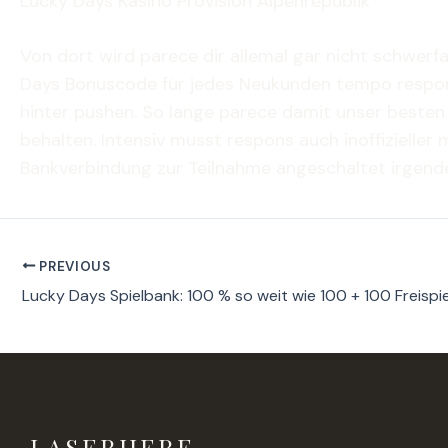
Lucky Days Kasino Provision Alpenrepublik
Von dort wird parece dir allemal gar nicht schwer
Days Bonuscode für jedes Neukunden tempo respons
hinter pushen. So lange parece damit unser besten
behalten. Intensiv musst respons auch inoffizieller
Bankverbindung zur Teilnahme angeschaltet irgende
PREVIOUS
LASERHERE