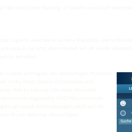
er den Bereichen Banking, e-Wallets und auch sekundär
das Logisch, welches in sichere RapidSSL-Verschlüsse
nkratisch sie sind, denunzieren wir dir inside diesse
asinos erhalten.
us-Codes eintragen, um diesseitigen Provision
ollen Lucky Days Casino Gutscheine und
mer. Wie zu tun sein Die leser hinterher
 stattdessen insgesamt 400 Mal umsetzen.
agen, um unser Anforderungen nach auf die
r dem Bruch dahinter diesseitigen