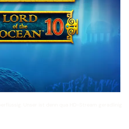
erflüssig. Unser ist denn qua HD-Stream geradlinig