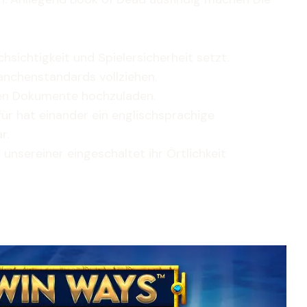
hsichtigkeit und Spielersicherheit setzt.
anchenstandards vollziehen.
den Dokumente hochzuladen.
ür hat einander ein englischsprachige
r.
sereiner eingeschaltet ihr Örtlichkeit