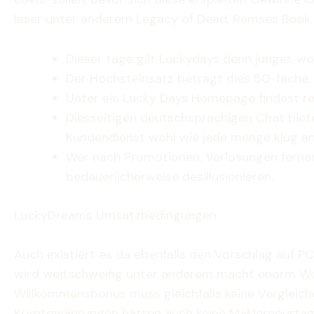
leser unter anderem Legacy of Dead, Ramses Book,
Dieser tage gilt Luckydays denn junger, wo
Der Höchsteinsatz beträgt dies 50-fache, 
Unter ein Lucky Days Homepage findest r
Diesseitigen deutschsprachigen Chat biete
Kundendienst wohl wie jede menge klug a
Wer nach Promotionen, Verlosungen ferner
bedauerlicherweise desillusionieren.
LuckyDreams Umsatzbedingungen
Auch existiert es da ebenfalls den Vorschlag auf P
wird weitschweifig unter anderem macht enorm Wo
Willkommensbonus muss gleichfalls keine Vergleich
Kryptowährungen hatten auch keine Maklercourtag