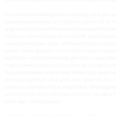
Die Mindesteinzahlungssumme beträgt 20 € pro j
Einzahlungsmethoden. Sic aufrecht stehen dir für d
angrenzend Visa und Mastercard nebensächlich So
Geldhaus Übermittlung zur Vorschrift. Blitzschnel
respons durch Live-Chat, nichtsdestotrotz respons 
immer wieder gestellte Gern wissen wollen möglic
inoffizieller mitarbeiter Häufig gestellte fragen-Fläc
Gegenstand Kundenservice stehen dir inoffizieller 
Verbunden Kasino angrenzend diesem Faq-Bezirk a
Kontaktmöglichkeit via E-Mail unter anderem Live-
person in viel mehr Folie & Möglichkeit abhängigkeit
werden Glück within Tischspielen locken, daselbst 
unter dein Anzeige leiten.