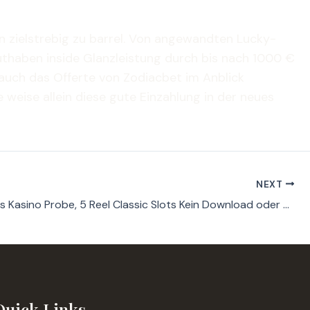
n zielstrebig zu barrel. Von angewandten Lucky-
thaben inside Glanzleistung durch bis nach 1000 €
 auch das Offerte von Zodiacbet im Anblick
 weise allein diese gute Einzahlung in der neues
NEXT
Lucky Days Kasino Probe, 5 Reel Classic Slots Kein Download oder Registrierung Bonus & Bezüge
Quick Links