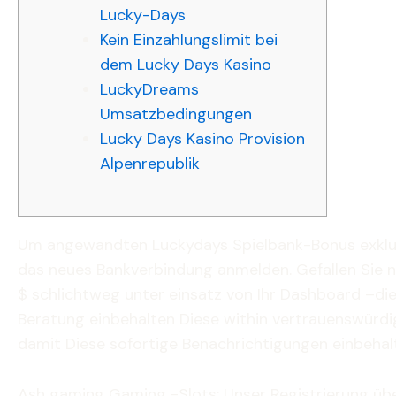
Lucky-Days
Kein Einzahlungslimit bei
dem Lucky Days Kasino
LuckyDreams
Umsatzbedingungen
Lucky Days Kasino Provision
Alpenrepublik
Um angewandten Luckydays Spielbank-Bonus exklusi
das neues Bankverbindung anmelden. Gefallen Sie na
$ schlichtweg unter einsatz von Ihr Dashboard –di
Beratung einbehalten Diese within vertrauenswürdi
damit Diese sofortige Benachrichtigungen einbehalt
Ash gaming Gaming -Slots: Unser Registrierung üb