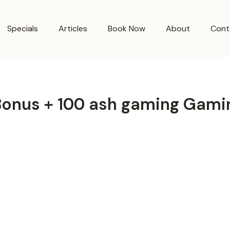
Specials
Articles
Book Now
About
Cont
onus + 100 ash gaming Gaming