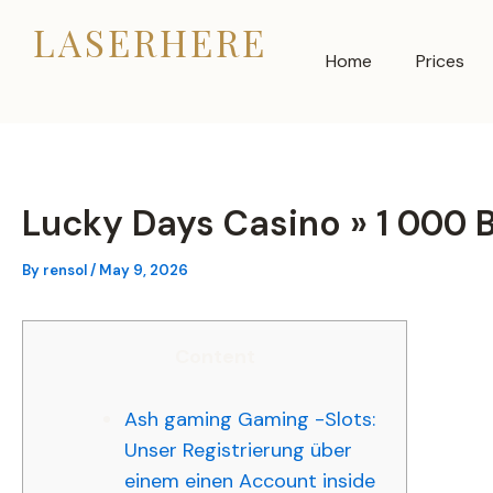
Skip
LASERHERE
to
Home
Prices
content
Lucky Days Casino » 1 000 B
By
rensol
/
May 9, 2026
Content
Ash gaming Gaming -Slots:
Unser Registrierung über
einem einen Account inside