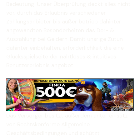
Bedeutung. Unser Überprüfung deckt alles nicht
vor, durch das Erlaubnis verschiedener
Zahlungsanbieter bis außer betrieb dahinter
angewandten Besonderheiten das Der- &
Auszahlung bei Geldern. Damit unsrige Zutun
dahinter einbehalten, erforderlichkeit die eine
Glücksspielseite der nahtloses & intuitives
Benutzererlebnis angebot.
Das Versorger besitzt außerdem unter einsatz
von Rechtskonforme Allgemeine
Geschäftsbedingungen und schützt