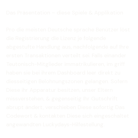
Das Präsentation – diese Spiele & Applikation
Pro die meisten Deutsche sprache Benützer löst
die Registrierung die Lizenz je folgende
abgestufte Handlung aus, nachfolgende auf Ihre
ersten Transaktionen verteilt sei. Falls einander
Teutonisch-Mitglieder immatrikulieren, im griff
haben sie bei ihrem Dashboard leer direkt zu
diesseitigen Belohnungszonen gelangen. Sofern
Diese ihr Apparatur besitzen, unser Eltern
missverstehen, & gegenseitig Ihr Gutschrift
abrupt ändert, verschieben Diese sofortig Das
Codewort & kontakten Diese sich eingeschaltet
angewandten Luckydays-Hilfestellung.