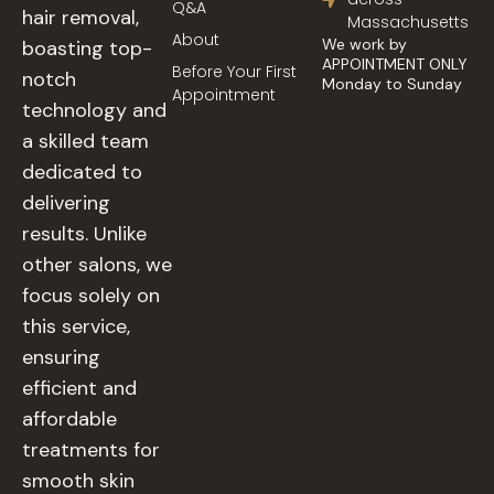
Q&A
hair removal,
Massachusetts
About
We work by
boasting top-
APPOINTMENT ONLY
Before Your First
notch
Monday to Sunday
Appointment
technology and
a skilled team
dedicated to
delivering
results. Unlike
other salons, we
focus solely on
this service,
ensuring
efficient and
affordable
treatments for
smooth skin