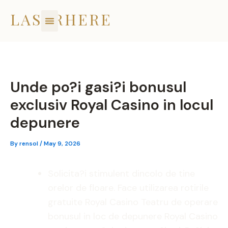
Skip
LASERHERE
to
content
Unde po?i gasi?i bonusul
exclusiv Royal Casino in locul
depunere
By
rensol
/
May 9, 2026
Solicita?i stimulent dincolo de tine
orelor de floare. Face utilizarea rotirile
gratuite Royal Casino Teatru de operare
bonusul in loc de depunere Royal Casino