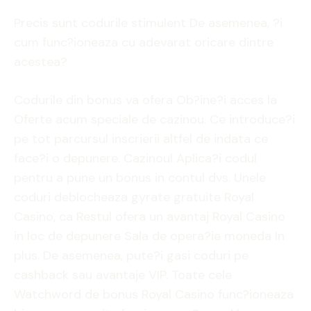
Precis sunt codurile stimulent De asemenea, ?i
cum func?ioneaza cu adevarat oricare dintre
acestea?
Codurile din bonus va ofera Ob?ine?i acces la
Oferte acum speciale de cazinou. Ce introduce?i
pe tot parcursul inscrierii altfel de indata ce
face?i o depunere. Cazinoul Aplica?i codul
pentru a pune un bonus in contul dvs. Unele
coduri deblocheaza gyrate gratuite Royal
Casino, ca Restul ofera un avantaj Royal Casino
in loc de depunere Sala de opera?ie moneda In
plus. De asemenea, pute?i gasi coduri pe
cashback sau avantaje VIP. Toate cele
Watchword de bonus Royal Casino func?ioneaza