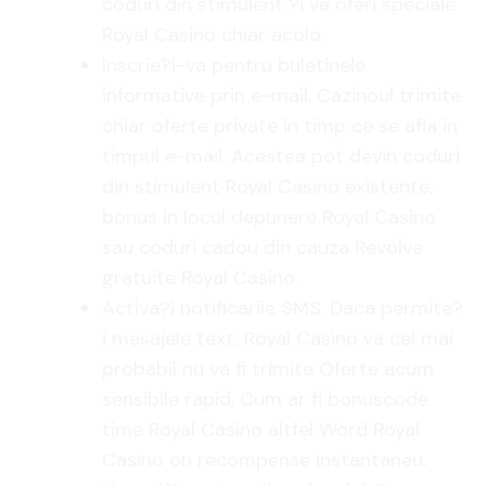
coduri din stimulent ?i va oferi speciale
Royal Casino chiar acolo.
Inscrie?i-va pentru buletinele
informative prin e-mail. Cazinoul trimite
chiar oferte private in timp ce se afla in
timpul e-mail. Acestea pot devin coduri
din stimulent Royal Casino existente,
bonus in locul depunere Royal Casino
sau coduri cadou din cauza Revolve
gratuite Royal Casino.
Activa?i notificarile SMS. Daca permite?
i mesajele text, Royal Casino va cel mai
probabil nu va fi trimite Oferte acum
sensibile rapid, Cum ar fi bonuscode
time Royal Casino altfel Word Royal
Casino on recompense instantaneu.