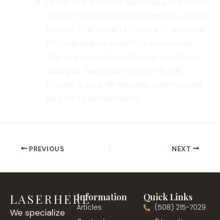
Urmari?i partenerii cazinoului. Oarecum
site-uri func?ie Unlimited care au Royal
Casino ?i la imparta?i ofera ?i ascunse.
E?ti capabil sa vede?i De asemenea,
oferte precum RoyalCasino cod Bonus
adaugat Teatru de operare Royal
Casino 3 sute de Revolve care nu sunt
pe site-ul fundamental.
PREVIOUS
NEXT
LASERHERE
Information
Quick Links
Articles
(508) 215-7029
We specialize