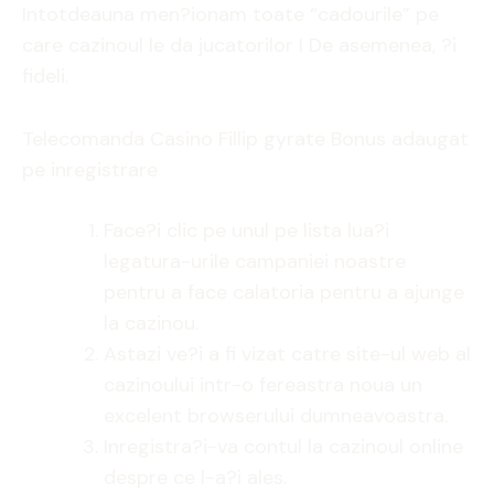
Intotdeauna men?ionam toate “cadourile” pe
care cazinoul le da jucatorilor I De asemenea, ?i
fideli.
Telecomanda Casino Fillip gyrate Bonus adaugat
pe inregistrare
Face?i clic pe unul pe lista lua?i
legatura-urile campaniei noastre
pentru a face calatoria pentru a ajunge
la cazinou.
Astazi ve?i a fi vizat catre site-ul web al
cazinoului intr-o fereastra noua un
excelent browserului dumneavoastra.
Inregistra?i-va contul la cazinoul online
despre ce l-a?i ales.