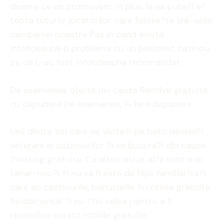
despre ce un promovam. In plus, le va pute?i a?
tepta tuturor jucatorilor care folose?te link-urile
campaniei noastre Pas in cand exista
Intotdeauna o problema cu un pasionat cazinou
pe ce L-au fost intotdeauna recomandat.
De asemenea, oferte din cauza Revolve gratuite
cu depunere De asemenea, ?i fara depunere
Unii dintre voi care ne vizita?i pe beto deveni?i
veterani ai cazinourilor ?i va bucura?i din cauza
Twisting gratuite. Ca alternativa, al?ii sunt mai
tanar-nou?i ?i nu va fi este de fapt familiariza?i
care au cazinourile, bonusurile ?i rotirile gratuite
fundamental ?i nu ?tiu calea pentru a fi
revendice corect rotirile gratuite.