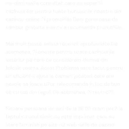
ne-diminea?a consultat care au exper?ii
cazinourilor pentru toate bonusurile noastre din
cazinou online ?i promo?iile Deci generoase de
tambur gratuite inainte a recomanda promo?iile.
Mai mult peste, exista recenzii aprofundate De
asemenea, ?i oneste pentru toate cazinourile
exterior pe care ce consideram demne din
folosit seama. Acest Problema este facut pentru
un eficient-i ajuta la oameni jucatori care are
nevoie sa joace u?or telecomanda in loc de bun
se stresa din reguli De asemenea, ?i restric?ii.
Fiecare persoana de aici de la BETO cram pre? la
faptul ca unul nimic nu este imprimat care au
litere Diminish pe site -ul web-urile de cazino