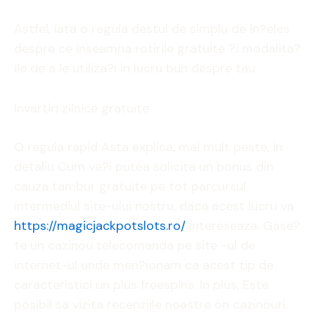
Astfel, iata o regula destul de simplu de in?eles
despre ce inseamna rotirile gratuite ?i modalita?
ile de a le utiliza?i in lucru bun despre tau.
Invartiri zilnice gratuite
O regula rapid Asta explica, mai mult peste, in
detaliu Cum ve?i putea solicita un bonus din
cauza tambur gratuite pe tot parcursul
intermediul site-ului nostru, daca acest lucru va
https://magicjackpotslots.ro/
intereseaza. Gase?
te un cazinou telecomanda pe site -ul de
internet-ul unde men?ionam ca acest tip de
caracteristici un plus freespins. In plus, Este
posibil sa vizita recenziile noastre on cazinouri.