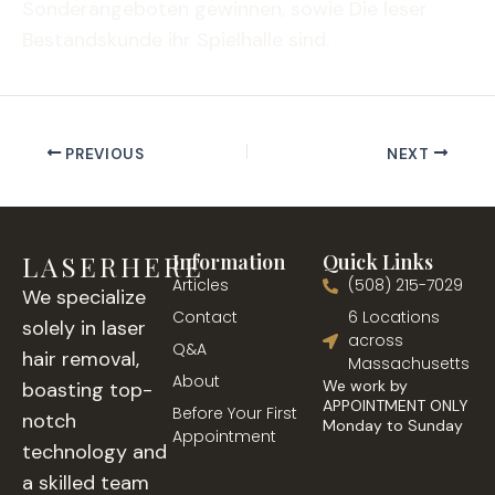
Sonderangeboten gewinnen, sowie Die leser
Bestandskunde ihr Spielhalle sind.
PREVIOUS
NEXT
LASERHERE
Information
Quick Links
Articles
(508) 215-7029
We specialize
Contact
6 Locations
solely in laser
across
Q&A
hair removal,
Massachusetts
About
We work by
boasting top-
APPOINTMENT ONLY
Before Your First
notch
Monday to Sunday
Appointment
technology and
a skilled team