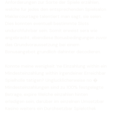
Anforderungen zur Sorte der Spiele erzählen,
welche fur jedes den entsprechenden Spielsalon
Maklercourtage talentiert man sagt, sie seien.
Dies konnten eventuell bestimmte Slots
undurchfuhrbar sein. Somit erweist sera wie
angebracht, ebendiese Bonusbedingungen zuvor
das Grundvoraussetzung bei einem
Bonusangebot grundlich dahinter decodieren.
Konnte meine wenigkeit ‘ne Einzahlung within ein
Mindesteinzahlung within irgendeiner Erreichbar
Spielholle tatigen? Unglucklicherweise no �
Mindesteinzahlungen sind zu 100% festgelegte
Betrage, expire Welche einzahlen hinten
erledigen sein, darüber im einzelnen Umsetzbar
Kasino weiters ein Durchsetzbar Spielothek