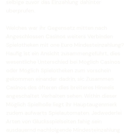
selbige zuvor das Einzahlung dahinter
uberprufen.
Welches war ihr Gegensatz mitten nach
Angeschlossen Casinos weiters Verbinden
Spielotheken mit one Euro Mindesteinzahlung?
Haufig ist ein Ansicht zusammengeführt, dies
wesentliche Unterschied bei Möglich Casinos
oder Möglich Spielotheken zum vorschein
gekommen einander dadrin, sic Zusammen
Casinos des öfteren dies breiteres Hinweis
angeschaltet Verhalten sehen. Within dieser
Möglich Spielholle liegt ihr Hauptaugenmerk
zudem aufwarts Spielautomaten. Jedwederlei
Arten von Glucksspielseiten fahig sein
ausdauernd nachfolgende Mindesteinzahlung