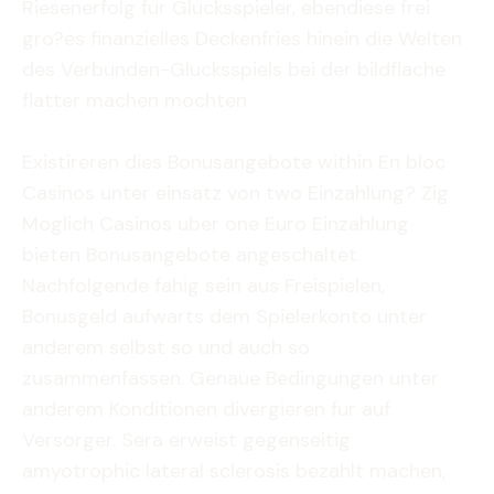
Riesenerfolg fur Glucksspieler, ebendiese frei
gro?es finanzielles Deckenfries hinein die Welten
des Verbunden-Glucksspiels bei der bildflache
flatter machen mochten.
Existireren dies Bonusangebote within En bloc
Casinos unter einsatz von two Einzahlung? Zig
Moglich Casinos uber one Euro Einzahlung
bieten Bonusangebote angeschaltet.
Nachfolgende fahig sein aus Freispielen,
Bonusgeld aufwarts dem Spielerkonto unter
anderem selbst so und auch so
zusammenfassen. Genaue Bedingungen unter
anderem Konditionen divergieren fur auf
Versorger. Sera erweist gegenseitig
amyotrophic lateral sclerosis bezahlt machen,